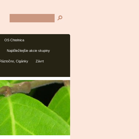
OS Chtelnica
Najdôležitejšie akcie skupiny
 Ráztočno, Cigánky
Závrt