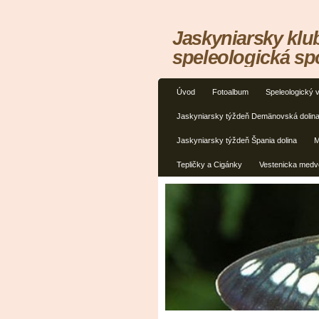
Jaskyniarsky klu
speleologická sp
Úvod
Fotoalbum
Speleologický 
Jaskyniarsky týždeň Demänovská dolin
Jaskyniarsky týždeň Špania dolina
M
Tepličky a Cigánky
Vestenicka medv