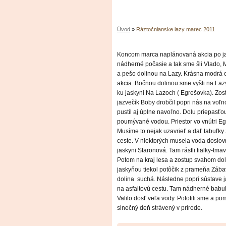
Úvod
»
Ráztočnianske lazy marec 2011
Koncom marca naplánovaná akcia po jas
nádherné počasie a tak sme šli Vlado, 
a pešo dolinou na Lazy. Krásna modrá 
akcia. Bočnou dolinou sme vyšli na Lazy
ku jaskyni Na Lazoch ( Egrešovka). Zos
jazvečík Boby drobčil popri nás na voľn
pustil aj úplne navoľno. Dolu priepasťo
poumývané vodou. Priestor vo vnútri Eg
Musíme to nejak uzavrieť a dať tabuľky
ceste. V niektorých musela voda doslov
jaskyni Staronová. Tam rástli fialky-tma
Potom na kraj lesa a zostup svahom dol
jaskyňou tiekol potôčik z prameňa Zába
dolina suchá. Následne popri sústave j
na asfaltovú cestu. Tam nádherné babul
Valilo dosť veľa vody. Pofotili sme a p
slnečný deň strávený v prírode.