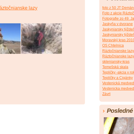
áztočnianske lazy
foto z 50 JT Demän
Foto z akcie Ráztoč
Fotografie zo 49. 
Jaskyňa v dvorane
Jaskyniarsky týžde
Jaskyniarsky týždeň
Moravský kras 201
OS Chtelnica
Ráztočnianske lazy
Ráztočnianske lazy 
skleniansky-kras
Temešská skala
Tepličky -akcia v r
Tepličky a Cigánky
Vestenická medved
Vestenicka medved
Závrt
Posledné 