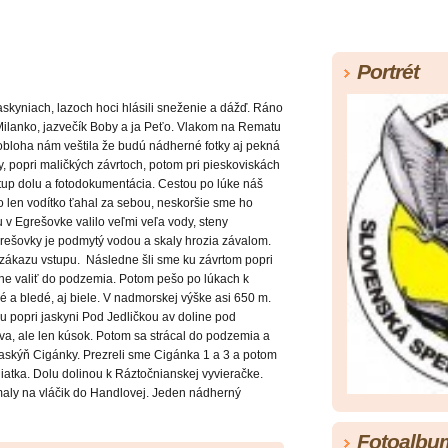
Portrét
kyniach, lazoch hoci hlásili sneženie a dážď. Ráno
Milanko, jazvečík Boby a ja Peťo. Vlakom na Rematu
obloha nám veštila že budú nádherné fotky aj pekná
, popri maličkých závrtoch, potom pri pieskoviskách
tup dolu a fotodokumentácia. Cestou po lúke náš
o len vodítko ťahal za sebou, neskoršie sme ho
u v Egrešovke valilo veľmi veľa vody, steny
rešovky je podmytý vodou a skaly hrozia závalom.
 zákazu vstupu. Následne šli sme ku závrtom popri
ne valiť do podzemia. Potom pešo po lúkach k
vé a bledé, aj biele. V nadmorskej výške asi 650 m.
u popri jaskyni Pod Jedličkou av doline pod
va, ale len kúsok. Potom sa strácal do podzemia a
askýň Cigánky. Prezreli sme Cigánka 1 a 3 a potom
iatka. Dolu dolinou k Ráztočnianskej vyvieračke.
omaly na vláčik do Handlovej. Jeden nádherný
Fotoalbu