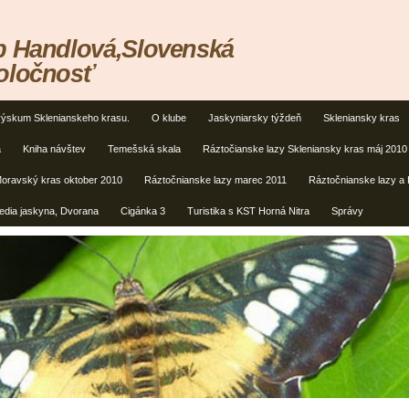
b Handlová,Slovenská
oločnosť
výskum Sklenianskeho krasu.
O klube
Jaskyniarsky týždeň
Skleniansky kras
a
Kniha návštev
Temešská skala
Ráztočianske lazy Skleniansky kras máj 2010
oravský kras oktober 2010
Ráztočnianske lazy marec 2011
Ráztočnianske lazy a
edia jaskyna, Dvorana
Cigánka 3
Turistika s KST Horná Nitra
Správy