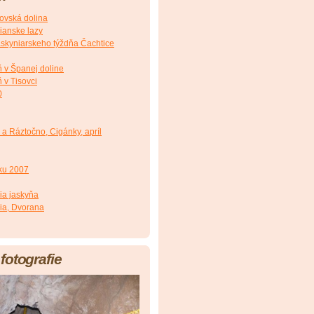
ovská dolina
ianske lazy
Jaskyniarskeho týždňa Čachtice
ň v Španej doline
 v Tisovci
0
a Ráztočno, Cigánky, apríl
oku 2007
ia jaskyňa
ia, Dvorana
fotografie