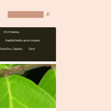
OS Chtelnica
Najdôležitejšie akcie skupiny
 Ráztočno, Cigánky
Závrt