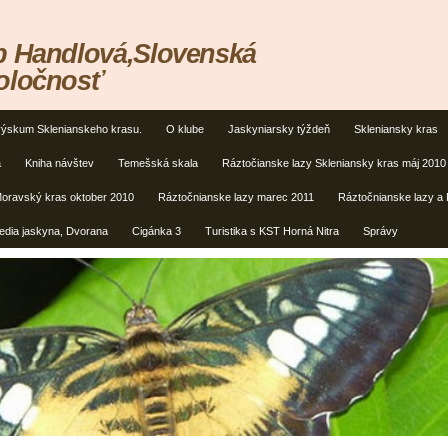
b Handlová,Slovenská
oločnosť
výskum Sklenianskeho krasu.
O klube
Jaskyniarsky týždeň
Skleniansky kras
a
Kniha návštev
Temešská skala
Ráztočianske lazy Skleniansky kras máj 2010
oravský kras oktober 2010
Ráztočnianske lazy marec 2011
Ráztočnianske lazy a
edia jaskyna, Dvorana
Cigánka 3
Turistika s KST Horná Nitra
Správy