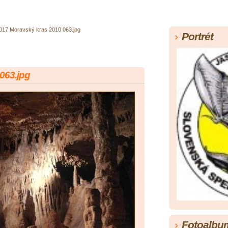
017 Moravský kras 2010 063.jpg
Portrét
063.jpg
Fotoalbu