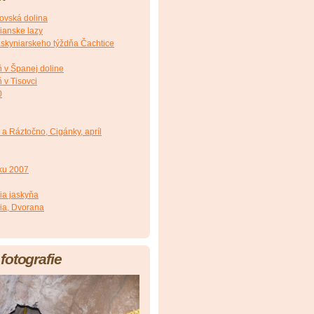
ovská dolina
ianske lazy
Jaskyniarskeho týždňa Čachtice
ň v Španej doline
 v Tisovci
0
a Ráztočno, Cigánky, apríl
oku 2007
ia jaskyňa
ia, Dvorana
fotografie