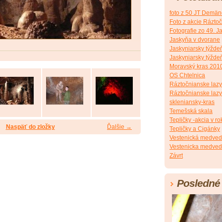
foto z 50 JT Demän
Foto z akcie Ráztoč
Fotografie zo 49. 
Jaskyňa v dvorane
Jaskyniarsky týžde
Jaskyniarsky týždeň
Moravský kras 201
OS Chtelnica
Ráztočnianske lazy
Ráztočnianske lazy 
skleniansky-kras
Temešská skala
Tepličky -akcia v r
Naspäť do zložky
Ďalšie →
Tepličky a Cigánky
Vestenická medved
Vestenicka medved
Závrt
Posledné 