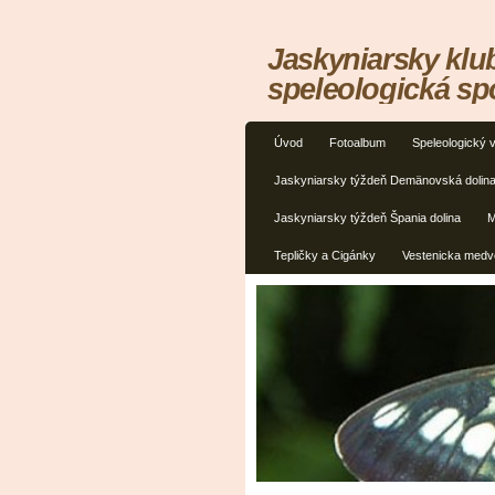
Jaskyniarsky klu
speleologická sp
Úvod
Fotoalbum
Speleologický 
Jaskyniarsky týždeň Demänovská dolin
Jaskyniarsky týždeň Špania dolina
M
Tepličky a Cigánky
Vestenicka medv