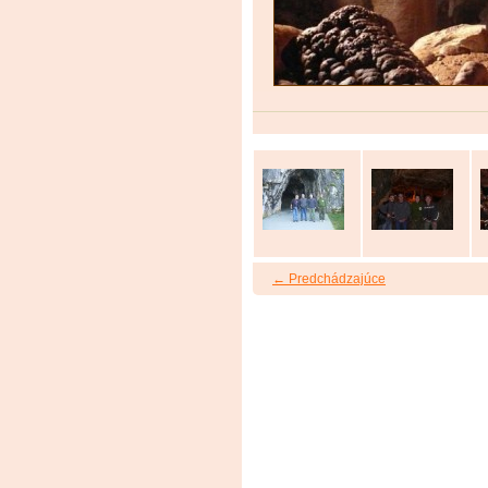
← Predchádzajúce